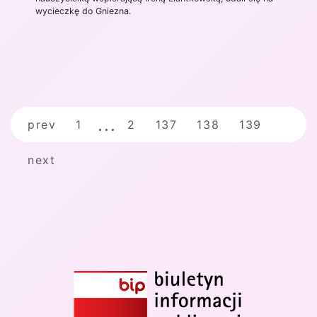
wycieczkę do Gniezna.
prev
1
2
137
138
139
next