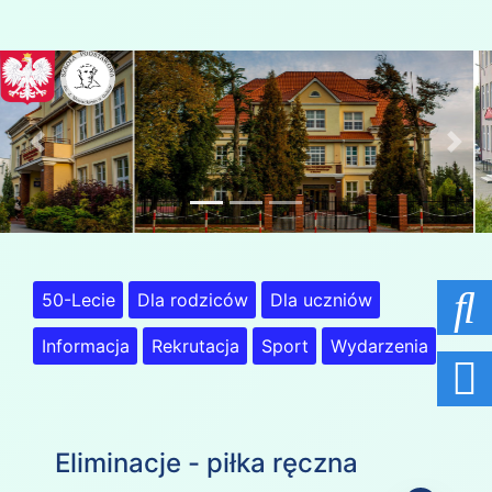
Previous
Nex
50-Lecie
Dla rodziców
Dla uczniów
Informacja
Rekrutacja
Sport
Wydarzenia
Eliminacje - piłka ręczna