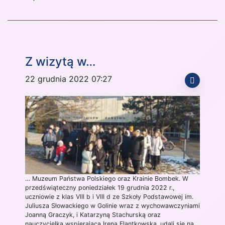
Z wizytą w…
22 grudnia 2022 07:27
… Muzeum Państwa Polskiego oraz Krainie Bombek. W
przedświąteczny poniedziałek 19 grudnia 2022 r.,
uczniowie z klas VIII b i VIII d ze Szkoły Podstawowej im.
Juliusza Słowackiego w Golinie wraz z wychowawczyniami
Joanną Graczyk, i Katarzyną Stachurską oraz
nauczycielką wspierającą Ireną Elantkowską, udali się na