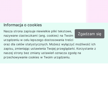
F
Informacja o cookies
Nasza strona zapisuje niewielkie pliki tekstowe,
Zgadzam się
nazywane ciasteczkami (ang. cookies) na Twoim
urządzeniu w celu lepszego dostosowania treści
oraz dla celów statystycznych. Możesz wyłączyć możliwość ich
zapisu, zmieniając ustawienia Twojej przeglądarki. Korzystanie z
naszej strony bez zmiany ustawień oznacza zgodę na
przechowywanie cookies w Twoim urządzeniu.
Copyright
2026
Szkoła
Polityka
Podstawowa im. J. Słowackiego
prywatności
w Golinie