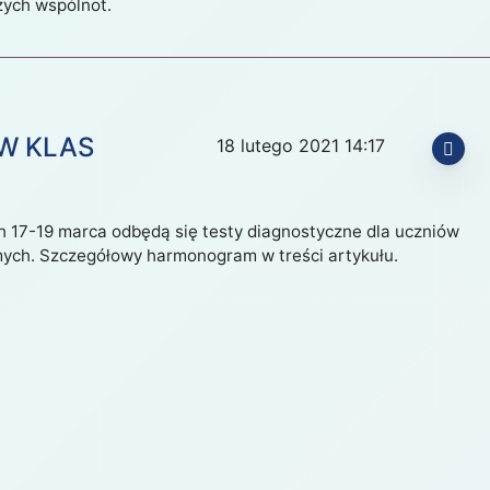
zych wspólnot.
Ń
LUTY
MARZEC
KWIECIEŃ
MAJ
W KLAS
18 lutego 2021 14:17
2020
2021
2022
2023
h 17-19 marca odbędą się testy diagnostyczne dla uczniów
mych. Szczegółowy harmonogram w treści artykułu.