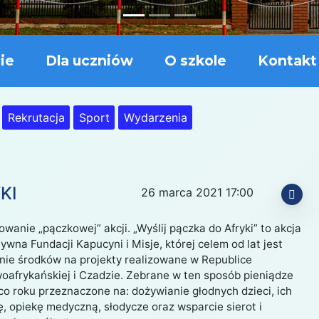
ie
Dla uczniów
O szkole
Kontakt
Rekrutacja
Sport
Wydarzenia
KI
26 marca 2021 17:00
anie „pączkowej” akcji. „Wyślij pączka do Afryki” to akcja
ywna Fundacji Kapucyni i Misje, której celem od lat jest
nie środków na projekty realizowane w Republice
oafrykańskiej i Czadzie. Zebrane w ten sposób pieniądze
co roku przeznaczone na: dożywianie głodnych dzieci, ich
, opiekę medyczną, słodycze oraz wsparcie sierot i