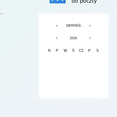
‹
›
CZERWIEC
LIPIEC
SIERPIEŃ
WRZESIEŃ
‹
›
2024
2025
2026
2027
N
P
W
Ś
CZ
P
S
F