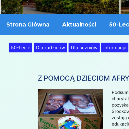
Strona Główna
Aktualności
50-Lec
50-Lecie
Dla rodziców
Dla uczniów
Informacja
Z POMOCĄ DZIECIOM AFRY
Podsumow
charytat
pozyska
Środkow
zostają 
edukację