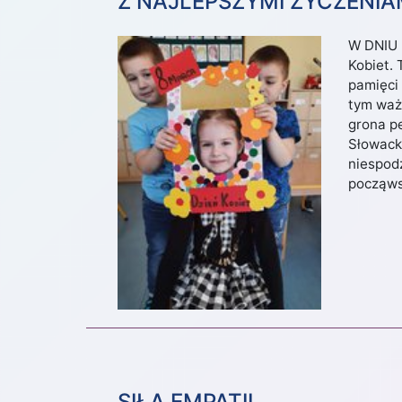
Z NAJLEPSZYMI ŻYCZENIA
W DNIU 
Kobiet.
pamięci
tym waż
grona p
Słowack
niespodz
począwsz
SIŁA EMPATII