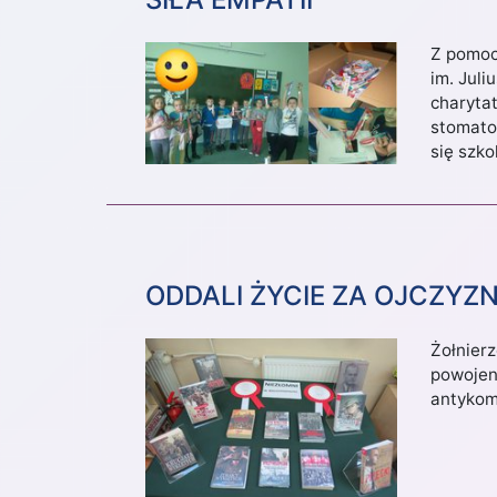
Z pomoc
im. Juli
charyta
stomato
się szk
ODDALI ŻYCIE ZA OJCZYZ
Żołnierz
powojen
antykom