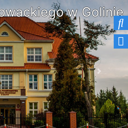
owackiego w Golinie
Next