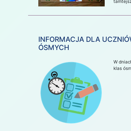
tamtejs
STYCZE
INFORMACJA DLA UCZNIÓ
2019
ÓSMYCH
W dniac
klas ós