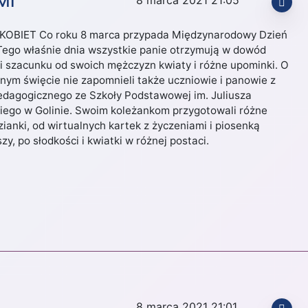
MI
KOBIET Co roku 8 marca przypada Międzynarodowy Dzień
 Tego właśnie dnia wszystkie panie otrzymują w dowód
 i szacunku od swoich mężczyzn kwiaty i różne upominki. O
nym święcie nie zapomnieli także uczniowie i panowie z
edagogicznego ze Szkoły Podstawowej im. Juliusza
iego w Golinie. Swoim koleżankom przygotowali różne
ianki, od wirtualnych kartek z życzeniami i piosenką
y, po słodkości i kwiatki w różnej postaci.
8 marca 2021 21:01