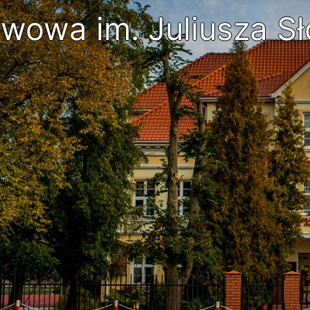
wowa im. Juliusza Sł