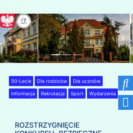
Previous
Nex
50-Lecie
Dla rodziców
Dla uczniów
Informacja
Rekrutacja
Sport
Wydarzenia
ROZSTRZYGNIĘCIE