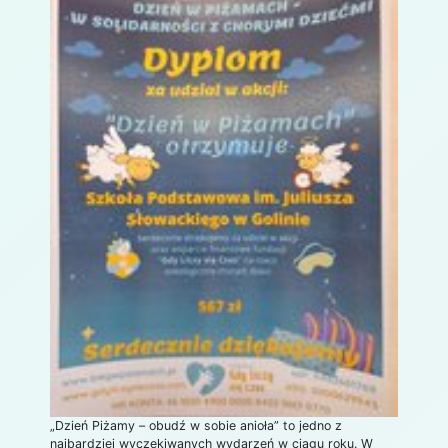
„Dzień Piżamy – obudź w sobie anioła” to jedno z
najbardziej wyczekiwanych wydarzeń w ciągu roku. W