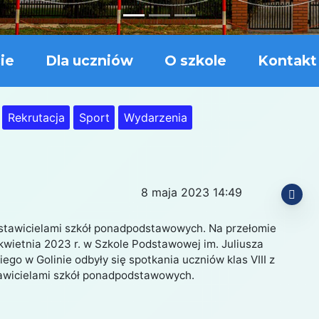
ie
Dla uczniów
O szkole
Kontakt
Rekrutacja
Sport
Wydarzenia
8 maja 2023 14:49
edstawicielami szkół ponadpodstawowych. Na przełomie
kwietnia 2023 r. w Szkole Podstawowej im. Juliusza
ego w Golinie odbyły się spotkania uczniów klas VIII z
awicielami szkół ponadpodstawowych.