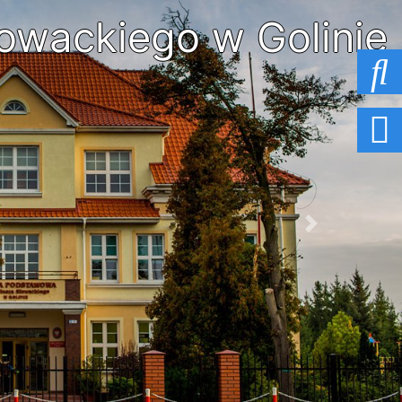
owackiego w Golinie
Next