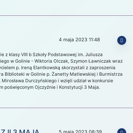
Ń
LUTY
MARZEC
KWIECIEŃ
MAJ
4 maja 2023 11:48
2020
2021
2022
2023
e z klasy VIII b Szkoły Podstawowej im. Juliusza
iego w Golinie - Wiktoria Olczak, Szymon Ławniczak wraz
cielem p. Ireną Elantkowską skorzystali z zaproszenia
a Biblioteki w Golinie p. Żanetty Matlewskiej i Burmistrza
. Mirosława Durczyńskiego i wzięli udział w konkursie
im poświęconym Ojczyźnie i Konstytucji 3 Maja.
ZJI 3 MAJA
5 maja 2023 08:39