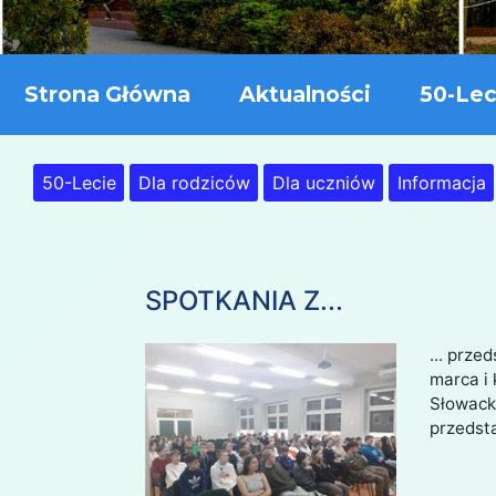
Strona Główna
Aktualności
50-Lec
50-Lecie
Dla rodziców
Dla uczniów
Informacja
SPOTKANIA Z...
... prz
marca i 
Słowacki
przedst