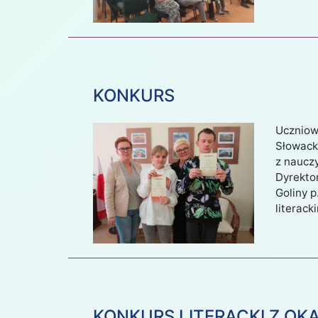
STYCZE
KONKURS
2019
Uczniowi
Słowack
z nauczy
Dyrektor
Goliny p
literack
KONKURS LITERACKI Z OKA