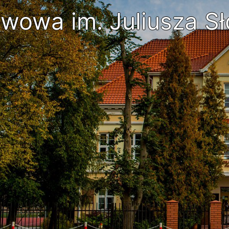
wowa im. Juliusza Sł