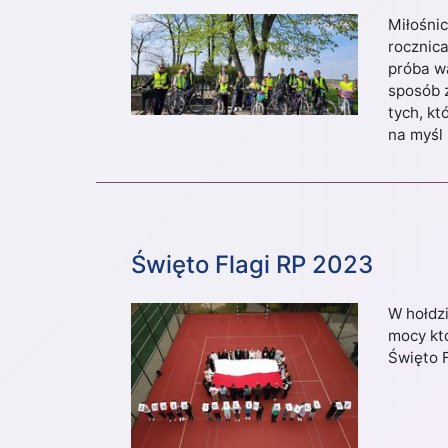
Miłośnic
rocznic
próba wa
sposób z
tych, kt
na myśl
Święto Flagi RP 2023
W hołdz
mocy kt
Święto 