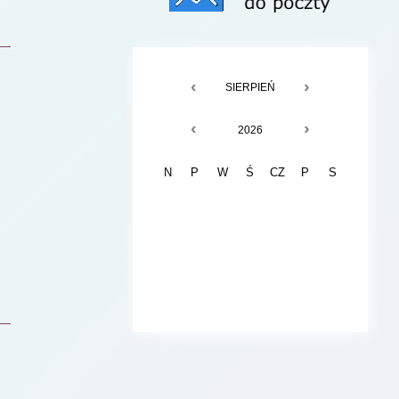
‹
›
CZERWIEC
LIPIEC
SIERPIEŃ
WRZESIEŃ
‹
›
2024
2025
2026
2027
N
P
W
Ś
CZ
P
S
F