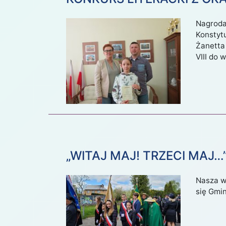
Nagroda 
Konstytu
Żanetta 
VIII do 
„WITAJ MAJ! TRZECI MAJ…
Nasza w
się Gmi