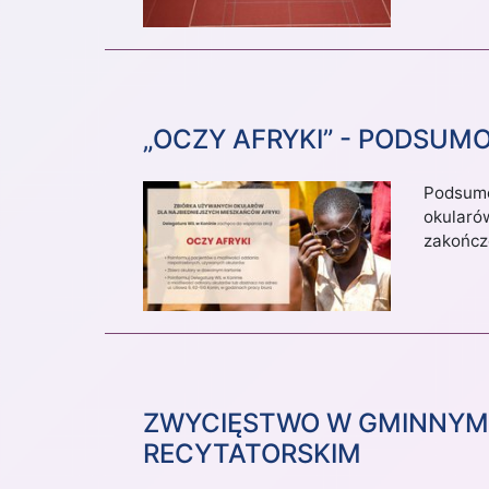
„OCZY AFRYKI” - PODSUM
Podsumow
okularó
zakończ
ZWYCIĘSTWO W GMINNYM
RECYTATORSKIM