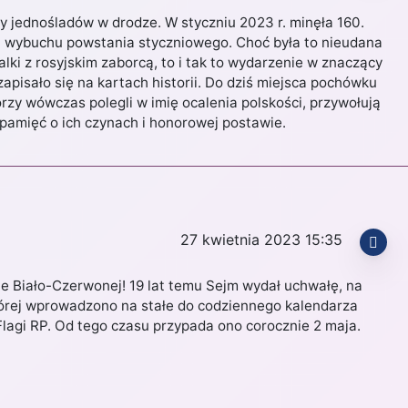
y jednośladów w drodze. W styczniu 2023 r. minęła 160.
a wybuchu powstania styczniowego. Choć była to nieudana
lki z rosyjskim zaborcą, to i tak to wydarzenie w znaczący
apisało się na kartach historii. Do dziś miejsca pochówku
órzy wówczas polegli w imię ocalenia polskości, przywołują
 pamięć o ich czynach i honorowej postawie.
27 kwietnia 2023 15:35
ie Biało-Czerwonej! 19 lat temu Sejm wydał uchwałę, na
órej wprowadzono na stałe do codziennego kalendarza
Flagi RP. Od tego czasu przypada ono corocznie 2 maja.