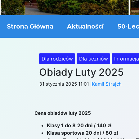
Strona Główna
Aktualności
50-Lec
Dla rodziców
Dla uczniów
Informacj
Obiady Luty 2025
31 stycznia 2025 11:01
Kamil Strajch
|
Cena obiadów luty 2025
Klasy 1 do 8
20 dni / 140 zł
Klasa sportowa 20 dni
/ 80
zł