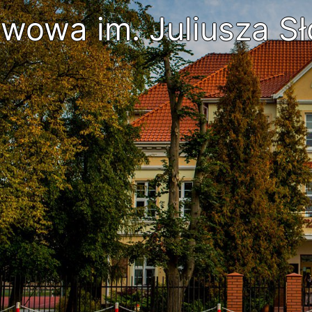
wowa im. Juliusza Sł