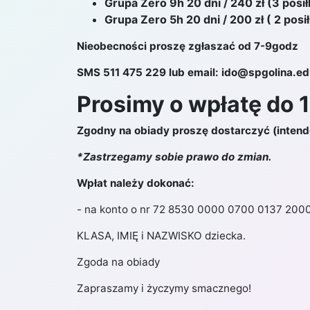
Grupa Zero 9h 20 dni / 240 zł (3 posił
Grupa Zero 5h 20 dni / 200 zł ( 2 posił
Nieobecności proszę zgłaszać od 7-9godz
STYCZE
SMS 511 475 229 lub email: ido@spgolina.ed
Prosimy o wpłatę do 1
2019
Zgodny na obiady proszę dostarczyć (inten
*Zastrzegamy sobie prawo do zmian.
Wpłat należy dokonać:
- na konto o nr 72 8530 0000 0700 0137 2000 
KLASA, IMIĘ i NAZWISKO dziecka.
Zgoda na obiady
Zapraszamy i życzymy smacznego!