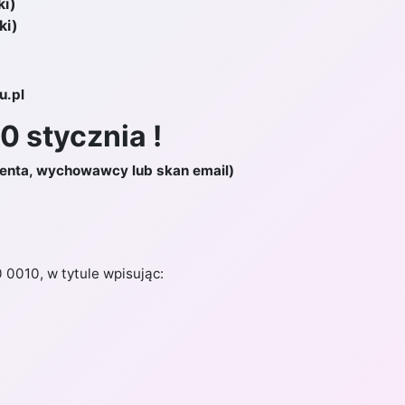
ki)
ki)
Ń
LUTY
MARZEC
KWIECIEŃ
MAJ
u.pl
0 stycznia !
2020
2021
2022
2023
denta, wychowawcy lub skan email)
0010, w tytule wpisując: