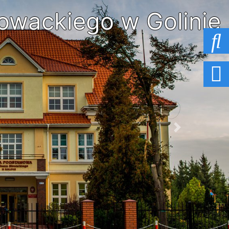
owackiego w Golinie
Next