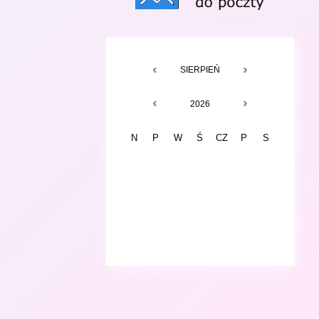
‹
›
CZERWIEC
LIPIEC
SIERPIEŃ
WRZESIEŃ
‹
›
2024
2025
2026
2027
N
P
W
Ś
CZ
P
S
F