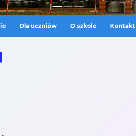
ie
Dla uczniów
O szkole
Kontakt
a