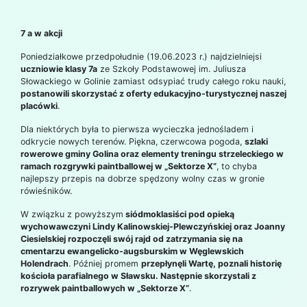
7 a w akcji
Poniedziałkowe przedpołudnie (19.06.2023 r.) najdzielniejsi
uczniowie klasy 7a
ze Szkoły Podstawowej im. Juliusza
Słowackiego w Golinie zamiast odsypiać trudy całego roku nauki,
postanowili skorzystać z oferty edukacyjno-turystycznej naszej
placówki
.
Dla niektórych była to pierwsza wycieczka jednośladem i
odkrycie nowych terenów. Piękna, czerwcowa pogoda,
szlaki
rowerowe gminy Golina oraz elementy treningu strzeleckiego w
ramach rozgrywki paintballowej w „Sektorze X”
, to chyba
najlepszy przepis na dobrze spędzony wolny czas w gronie
rówieśników.
W związku z powyższym
siódmoklasiści pod opieką
wychowawczyni Lindy Kalinowskiej-Plewczyńskiej oraz Joanny
Ciesielskiej rozpoczęli swój rajd od zatrzymania się na
cmentarzu ewangelicko-augsburskim w Węglewskich
Holendrach
. Później promem
przepłynęli Wartę, poznali historię
kościoła parafialnego w Sławsku. Następnie skorzystali z
rozrywek paintballowych w „Sektorze X”
.