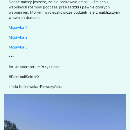
Dodać należy jeszcze, że nie brakowało emocji, uśmiechu,
wspólnych rozmów podczas przejażdżki i pewnie dobrych
wspomnień, którymi wycieczkowicze podzielili się z najbliższymi
w swoich domach.
Migawka 1
Migawka 2
Migawka 3
***
fot. #LaboratoriumPrzyszlosci
#PaintballSektorX
Linda Kalinowska-Plewczyńska